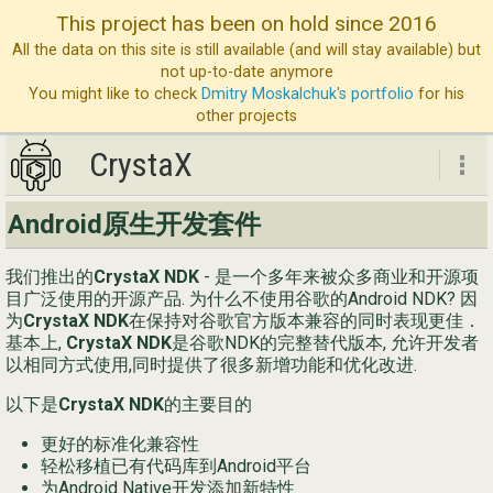
This project has been on hold since 2016
All the data on this site is still available (and will stay available) but
not up-to-date anymore
You might like to check
Dmitry Moskalchuk's portfolio
for his
other projects
CrystaX
CrystaX
Android原生开发套件
ND
我们推出的
CrystaX NDK
- 是一个多年来被众多商业和开源项
博
目广泛使用的开源产品. 为什么不使用谷歌的Android NDK? 因
为
CrystaX NDK
在保持对谷歌官方版本兼容的同时表现更佳．
服
基本上,
CrystaX NDK
是谷歌NDK的完整替代版本, 允许开发者
以相同方式使用,同时提供了很多新增功能和优化改进.
公
以下是
CrystaX NDK
的主要目的
联
更好的标准化兼容性
轻松移植已有代码库到Android平台
为Android Native开发添加新特性
Eng