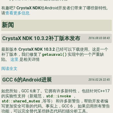
有趣吧?
CrystaX NDK
给Android开发者们带来了哪些新特性,
Ру
请
查看更多信息
.
简
新闻
CrystaX NDK 10.3.2补丁版本发布
2016.08.03 08:43
最新版本
CrystaX NDK 10.3.2
已经可以下载使用。这是一个
补丁版本，我们修复了
实现中的一个严重缺
getauxval()
陷。
这里
是相关详情
阅读全文
GCC 6的Android进展
2016.02.26 22:45
如您所知，GCC 6来了。它拥有许多新特性， 包括针对C++17
的实验性支持（新规范，
，
std::invoke
,等等） 和许多新警告，帮助开发者编
std::shared_mutex
写更加安全可靠的代码。事实上，GCC 6， 如果启用所有警告
功能，可以完全替代某些静态代码扫描分析工具。