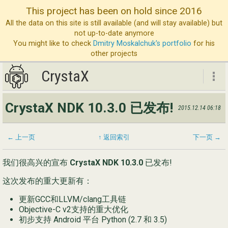
This project has been on hold since 2016
All the data on this site is still available (and will stay available) but
not up-to-date anymore
You might like to check
Dmitry Moskalchuk's portfolio
for his
other projects
CrystaX
CrystaX
CrystaX NDK 10.3.0 已发布!
2015.12.14 06:18
ND
博
← 上一页
↑ 返回索引
下一页 →
服
我们很高兴的宣布
CrystaX NDK 10.3.0
已发布!
公
这次发布的重大更新有：
联
更新GCC和LLVM/clang工具链
Objective-C v2支持的重大优化
初步支持 Android 平台 Python (2.7 和 3.5)
Eng