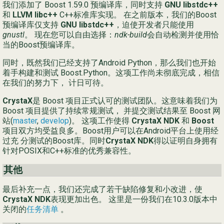
我们添加了 Boost 1.59.0 预编译库，同时支持
GNU libstdc++
和
LLVM libc++
C++标准库实现。 在之前版本，我们的Boost
预编译库仅支持
GNU libstdc++
，迫使开发者只能使用
gnustl
。 现在您可以自由选择：
ndk-build
会自动检测并使用恰
当的Boost预编译库。
同时，既然我们已经支持了Android Python，那么我们也开始
着手构建和测试 Boost.Python。这项工作尚未彻底完成，相信
在我们的努力下， 计日可待。
CrystaX
是 Boost 项目正式认可的测试团队。这意味着我们为
Boost 项目提供了持续常规测试， 并提交测试结果至 Boost 网
站(
master
,
develop
)。 这项工作使得
CrystaX NDK
和
Boost
项目双方均受益良多。Boost用户可以在Android平台上使用经
过充 分测试的Boost库。同时
CrystaX NDK
得以证明自身拥有
针对POSIX和C++标准的优秀兼容性。
其他
最后补充一点，我们还完成了若干缺陷修复和小改进，使
CrystaX NDK
表现更加出色。 这里是一份我们在10.3.0版本中
关闭的
任务清单
。