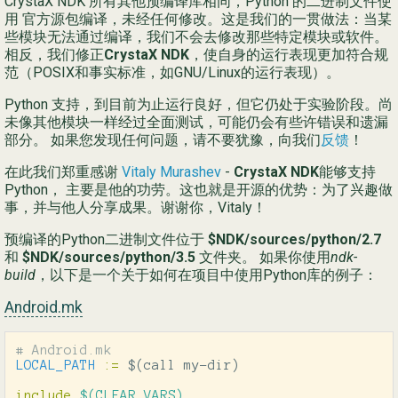
CrystaX NDK 所有其他预编译库相同，Python 的二进制文件使
用 官方源包编译，未经任何修改。这是我们的一贯做法：当某
些模块无法通过编译，我们不会去修改那些特定模块或软件。
相反，我们修正
CrystaX NDK
，使自身的运行表现更加符合规
范（POSIX和事实标准，如GNU/Linux的运行表现）。
Python 支持，到目前为止运行良好，但它仍处于实验阶段。尚
未像其他模块一样经过全面测试，可能仍会有些许错误和遗漏
部分。 如果您发现任何问题，请不要犹豫，向我们
反馈
！
在此我们郑重感谢
Vitaly Murashev
-
CrystaX NDK
能够支持
Python， 主要是他的功劳。这也就是开源的优势：为了兴趣做
事，并与他人分享成果。谢谢你，Vitaly！
预编译的Python二进制文件位于
$NDK/sources/python/2.7
和
$NDK/sources/python/3.5
文件夹。 如果你使用
ndk-
build
，以下是一个关于如何在项目中使用Python库的例子：
Android.mk
LOCAL_PATH
:=
$(
call my-dir
)
include
 $(CLEAR_VARS)