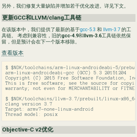
另外，我们修复大量缺陷并增加若干优化改进。详见下文。
Ру
更新GCC和LLVM/clang工具链
简
在该版本中，我们提供了最新的基于
gcc-5.3
和
llvm-3.7
的工
具链。 考虑到兼容性，旧的
gcc-4.9
和
llvm-3.6
工具链依然保
留，但是预计会在下一个版本移除。
查看版本
$ $NDK/toolchains/arm-linux-androideabi-5/prebui
arm-linux-androideabi-gcc (GCC) 5.3 20151204

Copyright (C) 2015 Free Software Foundation, Inc
This is free software; see the source for copyin
warranty; not even for MERCHANTABILITY or FITNES
$ $NDK/toolchains/llvm-3.7/prebuilt/linux-x86_64
clang version 3.7

Target: armv7-none-linux-android

Thread model: posix
Objective-C v2优化