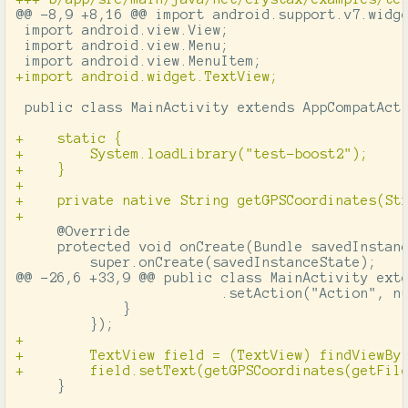
@@ -8,9 +8,16 @@
 import android.support.v7.widge
 import android.view.View;

 import android.view.Menu;

+    static {

+        System.loadLibrary("test-boost2");

+    }

+

+    private native String getGPSCoordinates(Str
     @Override

     protected void onCreate(Bundle savedInstanc
@@ -26,6 +33,9 @@
 public class MainActivity exte
                         .setAction("Action", nu
             }

+

+        TextView field = (TextView) findViewByI