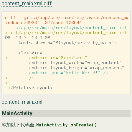
content_main.xml.diff
diff --git a/app/src/main/res/layout/content_mai
@@ -13,7 +13,9 @@
         android:layout_width="wrap_content"

+        />

 </RelativeLayout>
content_main.xml
MainActivity
添加以下代码至
:
MainActivity.onCreate()