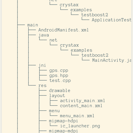
    │           └── crystax

    │               └── examples

    │                   └── testboost2

    │                       └── ApplicationTest.
    ├── main

    │   ├── AndroidManifest.xml

    │   ├── java

    │   │   └── net

    │   │       └── crystax

    │   │           └── examples

    │   │               └── testboost2

    │   │                   └── MainActivity.jav
    │   ├── jni

    │   │   ├── gps.cpp

    │   │   ├── gps.hpp

    │   │   └── test.cpp

    │   └── res

    │       ├── drawable

    │       ├── layout

    │       │   ├── activity_main.xml

    │       │   └── content_main.xml

    │       ├── menu

    │       │   └── menu_main.xml

    │       ├── mipmap-hdpi

    │       │   └── ic_launcher.png

    │       ├── mipmap-mdpi
