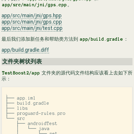
。
app/src/main/jni/gps.cpp
app/src/main/jni/gps.hpp
app/src/main/jni/gps.cpp
app/src/main/jni/test.cpp
最后我们添加新任务和帮助类方法到
：
app/build.gradle
app/build.gradle.diff
文件夹树状列表
文件夹的源代码文件结构应该看上去如下所
TestBoost2/app
示：
.

├── app.iml

├── build.gradle

├── libs

├── proguard-rules.pro

└── src

    ├── androidTest

    │   └── java

    │       └── net
