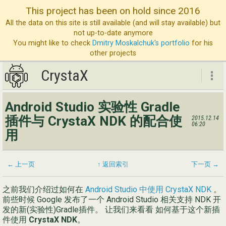
This project has been on hold since 2016
All the data on this site is still available (and will stay available) but
not up-to-date anymore
You might like to check
Dmitry Moskalchuk's portfolio
for his
other projects
CrystaX
CrystaX
Android Studio 实验性 Gradle
ND
插件与 CrystaX NDK 的配合使
2015.12.14
06:20
用
博
服
← 上一页
↑ 返回索引
下一页 →
公
联
之前我们介绍过如何在
Android Studio 中使用 CrystaX NDK
。
前些时候 Google 发布了一个 Android Studio 相关支持 NDK 开
发的新(实验性)Gradle插件。 让我们来看看 如何基于这个新插
件使用
CrystaX NDK
。
Eng