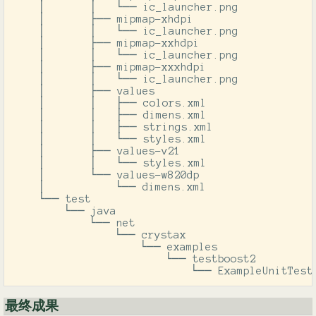
    │       │   └── ic_launcher.png

    │       ├── mipmap-xhdpi

    │       │   └── ic_launcher.png

    │       ├── mipmap-xxhdpi

    │       │   └── ic_launcher.png

    │       ├── mipmap-xxxhdpi

    │       │   └── ic_launcher.png

    │       ├── values

    │       │   ├── colors.xml

    │       │   ├── dimens.xml

    │       │   ├── strings.xml

    │       │   └── styles.xml

    │       ├── values-v21

    │       │   └── styles.xml

    │       └── values-w820dp

    │           └── dimens.xml

    └── test

        └── java

            └── net

                └── crystax

                    └── examples

                        └── testboost2

                            └── ExampleUnitTest
最终成果