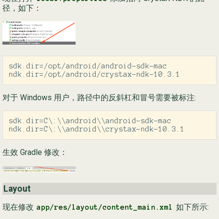
径，如下：
sdk.dir=/opt/android/android-sdk-mac

ndk.dir=/opt/android/crystax-ndk-10.3.1
对于 Windows 用户，路径中的反斜杠和冒号需要被标注:
sdk.dir=C\:\\android\\android-sdk-mac

ndk.dir=C\:\\android\\crystax-ndk-10.3.1
生效 Gradle 修改：
Layout
现在修改
如下所示:
app/res/layout/content_main.xml