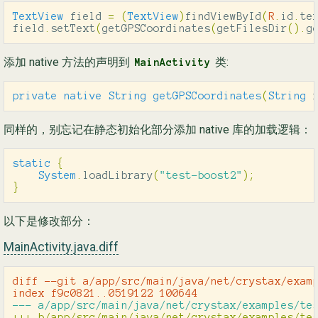
TextView
field
=
(
TextView
)
findViewById
(
R
.
id
.
te
field
.
setText
(
getGPSCoordinates
(
getFilesDir
().
g
添加 native 方法的声明到
类:
MainActivity
private
native
String
getGPSCoordinates
(
String
同样的，别忘记在静态初始化部分添加 native 库的加载逻辑：
static
{
System
.
loadLibrary
(
"test-boost2"
);
}
以下是修改部分：
MainActivity.java.diff
diff --git a/app/src/main/java/net/crystax/examp