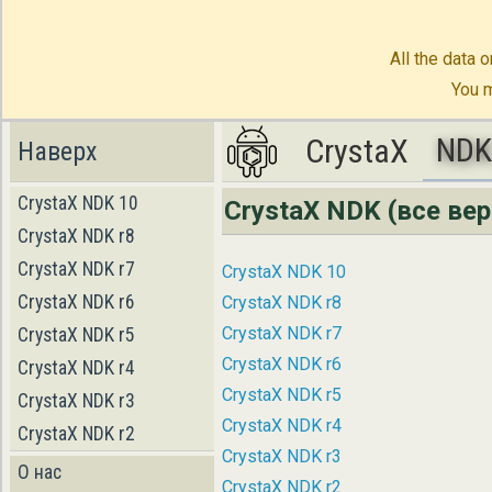
All the data o
You m
ND
CrystaX
CrystaX
ND
Наверх
CrystaX NDK 10
CrystaX NDK (все вер
CrystaX NDK r8
CrystaX NDK r7
CrystaX NDK 10
CrystaX NDK r6
CrystaX NDK r8
CrystaX NDK r7
CrystaX NDK r5
CrystaX NDK r6
CrystaX NDK r4
CrystaX NDK r5
CrystaX NDK r3
CrystaX NDK r4
CrystaX NDK r2
CrystaX NDK r3
О нас
CrystaX NDK r2