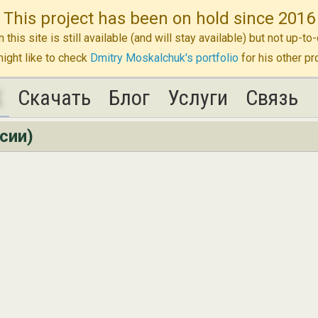
This project has been on hold since 2016
n this site is still available (and will stay available) but not up-
ight like to check
Dmitry Moskalchuk's portfolio
for his other pr
K
K
Скачать
Скачать
Блог
Блог
Услуги
Услуги
Связь
Связь
сии)