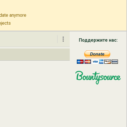
to-date anymore
ojects
Поддержите нас:
О нас
Связь
English
Русский
简体中文